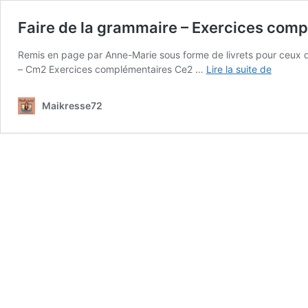
Faire de la grammaire – Exercices com
Remis en page par Anne-Marie sous forme de livrets pour ceux 
Faire
– Cm2 Exercices complémentaires Ce2 …
Lire la suite de
de
la
Maikresse72
gramma
–
Exercic
complém