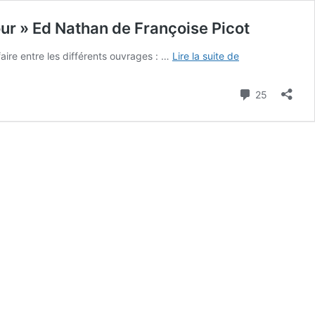
our » Ed Nathan de Françoise Picot
Choisir
aire entre les différents ouvrages : …
Lire la suite de
entre
« Faire
Commenta
25
de
la
grammaire
au… »
Ed
Canopé
et
« Grammaire
au
jour
le
jour »
Ed
Nathan
de