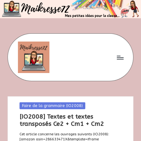
Skip
to
content
M
Mes
petites
ai
idées
pour
la
k
classe
Posted
Faire de la grammaire (IO2008)
r
in
[IO2008] Textes et textes
e
transposés Ce2 + Cm1 + Cm2
s
Cet article concerne les ouvrages suivants (IO2008):
[amazon asin=286633471X&template=iframe