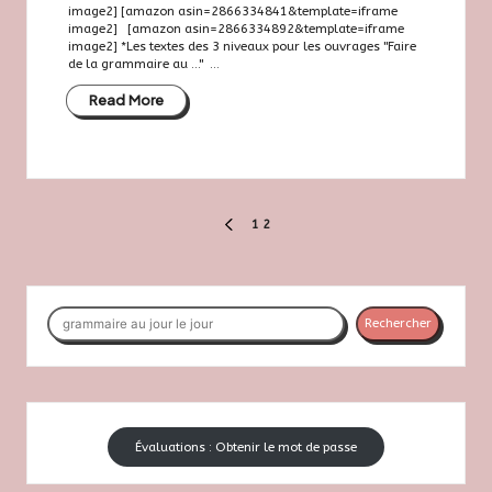
s
image2] [amazon asin=2866334841&template=iframe
image2] [amazon asin=2866334892&template=iframe
e
image2] *Les textes des 3 niveaux pour les ouvrages "Faire
de la grammaire au ..." ...
7
Read More
2
Pagination
1
2
PREVIOUS
PAGE
des
publications
Rechercher
Rechercher
Évaluations : Obtenir le mot de passe