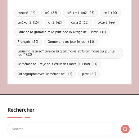
canopé
(14)
ce2
(26)
ce2-cm1-cm2
(25)
cm1
(40)
cm1-cm2
(15)
cm2
(42)
cycle 2
(15)
cycle 3
(44)
Faire de la grammaire (à partir de l'ouvrage de F. Picot)
(18)
Français
(20)
Grammaire au jour le jour
(11)
Grammaire avec "Faire de la grammaire" et "Grammaire au jour le
jour"
(22)
Je mémorise... et je sais écrire des mots (F. Picot)
(14)
Orthographe avec "Je mémorise"
(16)
picot
(20)
Rechercher