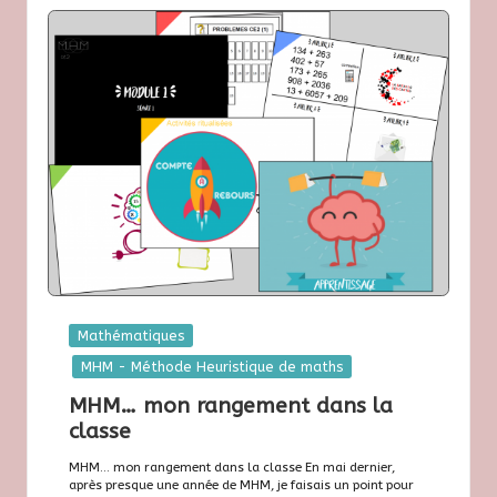
Posted
Mathématiques
in
MHM - Méthode Heuristique de maths
MHM… mon rangement dans la
classe
MHM... mon rangement dans la classe En mai dernier,
après presque une année de MHM, je faisais un point pour