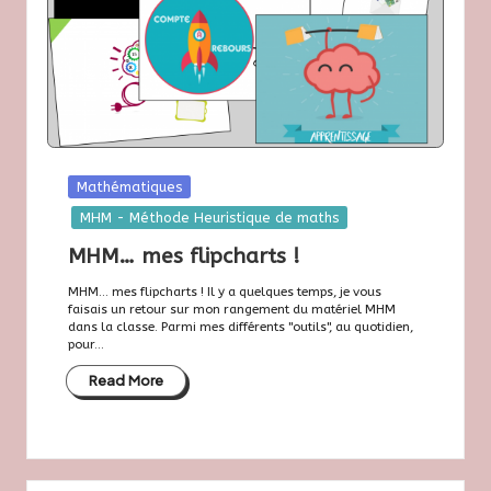
s
e
7
2
Posted
Mathématiques
in
MHM - Méthode Heuristique de maths
MHM… mes flipcharts !
MHM... mes flipcharts ! Il y a quelques temps, je vous
faisais un retour sur mon rangement du matériel MHM
dans la classe. Parmi mes différents "outils", au quotidien,
pour...
Read More