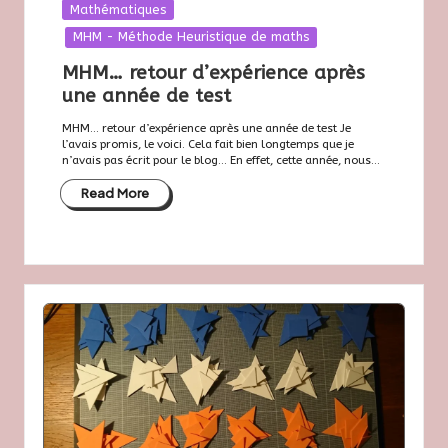
Posted
Mathématiques
in
MHM - Méthode Heuristique de maths
MHM… retour d’expérience après
une année de test
MHM… retour d’expérience après une année de test Je
l’avais promis, le voici. Cela fait bien longtemps que je
n’avais pas écrit pour le blog… En effet, cette année, nous...
Read More