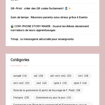
QR-Print : créer des QR codes facilement !
Gain de temps : Réunions parents sans stress grâce à Evento
COM-PHONE STORY MAKER : Quand les élèves deviennent
narrateurs de leurs apprentissages
Tchap : la messagerie sécurisée pour enseignants
Catégories
canopé
(14)
ce2
(26)
ce2-cm1-cm2
(25)
cm1
(40)
cm1-cm2
(15)
cm2
(42)
cycle 2
(15)
cycle 3
(44)
Faire de la grammaire (à partir de l'ouvrage de F. Picot)
(18)
Français
(20)
Grammaire au jour le jour
(11)
Grammaire avec "Faire de la grammaire" et "Grammaire au jour le