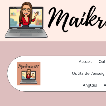
Skip
to
content
Accueil
Qui
Outils de l’ensei
Anglais
A
M
Mes
petites
ai
idées
pour