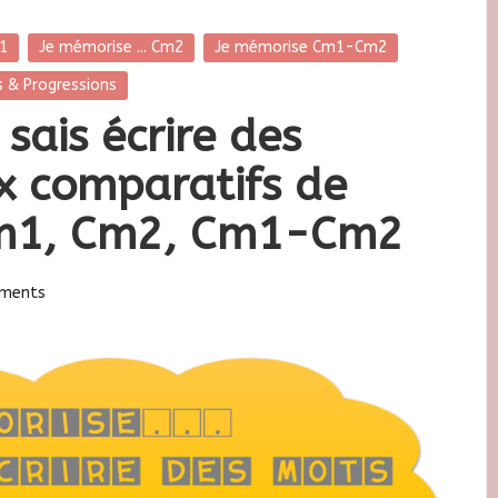
m1
Je mémorise ... Cm2
Je mémorise Cm1-Cm2
 & Progressions
sais écrire des
x comparatifs de
Cm1, Cm2, Cm1-Cm2
ments