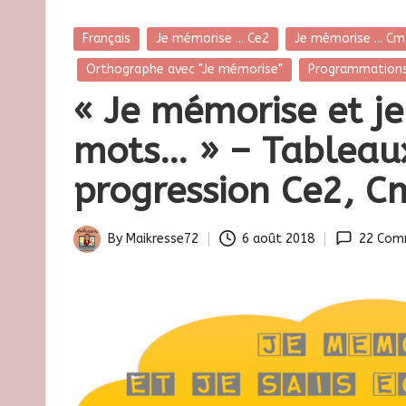
la
k
classe
Posted
Français
Je mémorise ... Ce2
Je mémorise ... C
r
in
Orthographe avec "Je mémorise"
Programmations
e
« Je mémorise et je 
s
mots… » – Tableau
s
progression Ce2, 
e
By
Maikresse72
6 août 2018
22 Com
7
Posted
by
2