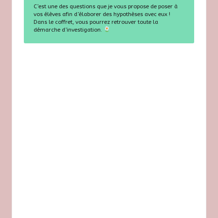
C’est une des questions que je vous propose de poser à
vos élèves afin d’élaborer des hypothèses avec eux !
Dans le coffret, vous pourrez retrouver toute la
démarche d’investigation.