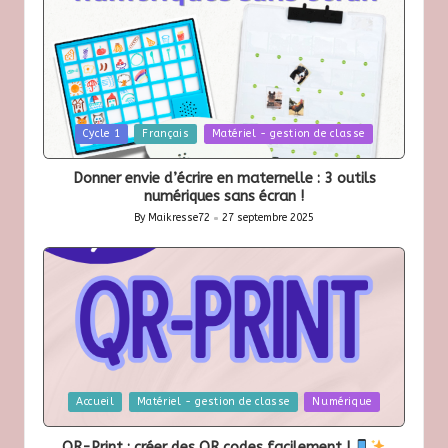
Posted
Cycle 1
Français
Matériel - gestion de classe
in
Donner envie d’écrire en maternelle : 3 outils
numériques sans écran !
By
Maikresse72
27 septembre 2025
Posted
by
Posted
Accueil
Matériel - gestion de classe
Numérique
in
QR-Print : créer des QR codes facilement !