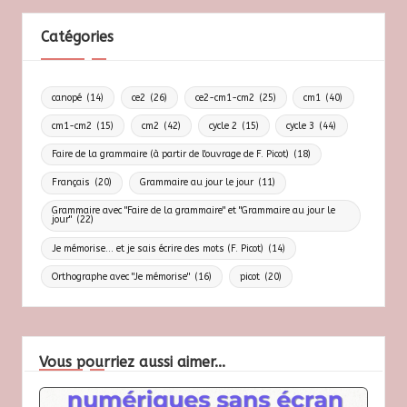
Catégories
canopé
(14)
ce2
(26)
ce2-cm1-cm2
(25)
cm1
(40)
cm1-cm2
(15)
cm2
(42)
cycle 2
(15)
cycle 3
(44)
Faire de la grammaire (à partir de l'ouvrage de F. Picot)
(18)
Français
(20)
Grammaire au jour le jour
(11)
Grammaire avec "Faire de la grammaire" et "Grammaire au jour le
jour"
(22)
Je mémorise... et je sais écrire des mots (F. Picot)
(14)
Orthographe avec "Je mémorise"
(16)
picot
(20)
Vous pourriez aussi aimer...