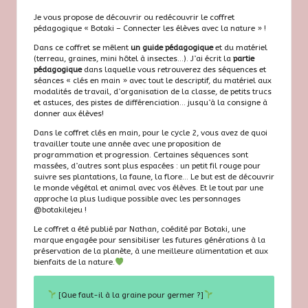
Je vous propose de découvrir ou redécouvrir le coffret
pédagogique « Botaki – Connecter les élèves avec la nature » !
Dans ce coffret se mêlent
un guide pédagogique
et du matériel
(terreau, graines, mini hôtel à insectes…). J’ai écrit la
partie
pédagogique
dans laquelle vous retrouverez des séquences et
séances « clés en main » avec tout le descriptif, du matériel aux
modalités de travail, d’organisation de la classe, de petits trucs
et astuces, des pistes de différenciation… jusqu’à la consigne à
donner aux élèves!
Dans le coffret clés en main, pour le cycle 2, vous avez de quoi
travailler toute une année avec une proposition de
programmation et progression. Certaines séquences sont
massées, d’autres sont plus espacées : un petit fil rouge pour
suivre ses plantations, la faune, la flore… Le but est de découvrir
le monde végétal et animal avec vos élèves. Et le tout par une
approche la plus ludique possible avec les personnages
@botakilejeu
!
Le coffret a été publié par
Nathan
, coédité par
Botaki
, une
marque engagée pour sensibiliser les futures générations à la
préservation de la planète, à une meilleure alimentation et aux
bienfaits de la nature.
[Que faut-il à la graine pour germer ?]