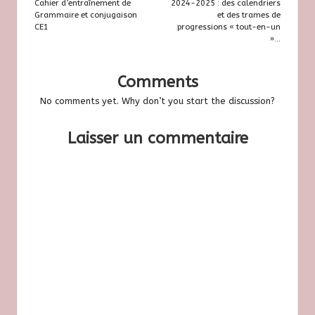
navigation
Cahier d’entraînement de
2024-2025 : des calendriers
Grammaire et conjugaison
et des trames de
CE1
progressions « tout-en-un
»…
Comments
No comments yet. Why don’t you start the discussion?
Laisser un commentaire