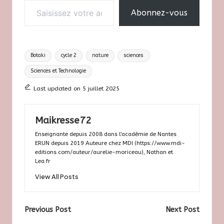
Abonnez-vous
Tags:
Botaki
cycle 2
nature
sciences
Sciences et Technologie
Last updated on 5 juillet 2025
Maikresse72
Enseignante depuis 2008 dans l'académie de Nantes
ERUN depuis 2019 Auteure chez MDI (https://www.mdi-
editions.com/auteur/aurelie-moriceau), Nathan et
Lea.fr
View All Posts
Post
Previous Post
Next Post