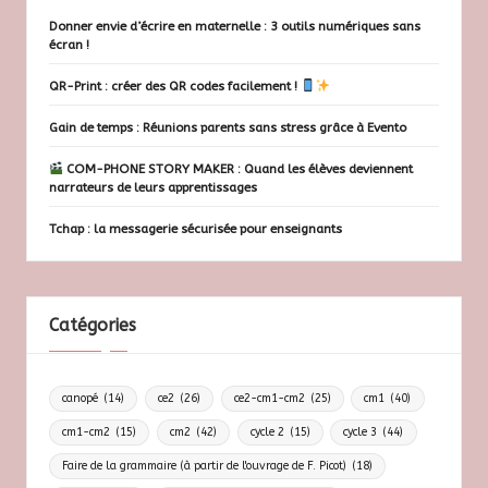
Donner envie d’écrire en maternelle : 3 outils numériques sans
écran !
QR-Print : créer des QR codes facilement !
Gain de temps : Réunions parents sans stress grâce à Evento
COM-PHONE STORY MAKER : Quand les élèves deviennent
narrateurs de leurs apprentissages
Tchap : la messagerie sécurisée pour enseignants
Catégories
canopé
(14)
ce2
(26)
ce2-cm1-cm2
(25)
cm1
(40)
cm1-cm2
(15)
cm2
(42)
cycle 2
(15)
cycle 3
(44)
Faire de la grammaire (à partir de l'ouvrage de F. Picot)
(18)