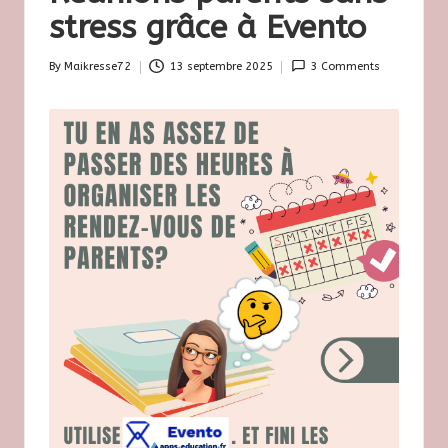
s
stress grâce à Evento
e
By
Maikresse72
13 septembre 2025
3 Comments
7
Posted
by
2