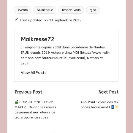
Tags:
evento
Numérique
rendez-vous
rgpd
Last updated on 13 septembre 2025
Maikresse72
Enseignante depuis 2008 dans l'académie de Nantes
ERUN depuis 2019 Auteure chez MDI (https://www.mdi-
editions.com/auteur/aurelie-moriceau), Nathan et
Lea.fr
View All Posts
Post
Previous Post
Next Post
navigation
COM-PHONE STORY
QR-Print : créer des QR
MAKER : Quand les élèves
codes facilement !
deviennent narrateurs de
leurs apprentissages