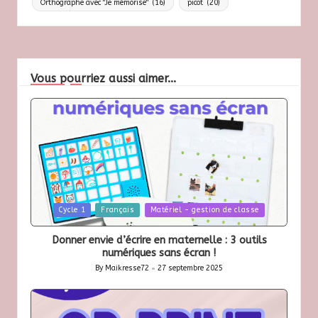
Orthographe avec "Je mémorise"
(16)
picot
(20)
Vous pourriez aussi aimer...
Posted
Cycle 1
Français
Matériel - gestion de classe
in
Donner envie d’écrire en maternelle : 3 outils
numériques sans écran !
By
Maikresse72
27 septembre 2025
Posted
by