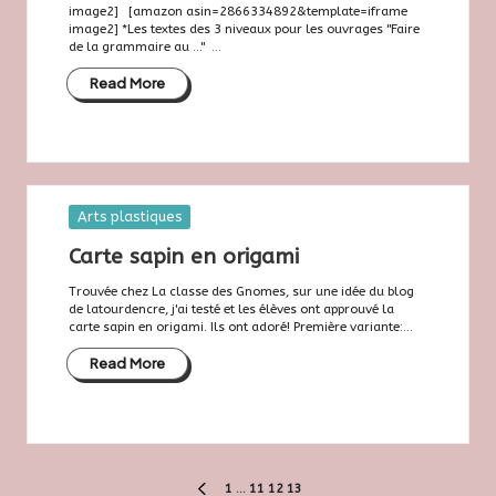
image2] [amazon asin=2866334892&template=iframe
image2] *Les textes des 3 niveaux pour les ouvrages "Faire
de la grammaire au ..." ...
Read More
Posted
Arts plastiques
in
Carte sapin en origami
Trouvée chez La classe des Gnomes, sur une idée du blog
de latourdencre, j'ai testé et les élèves ont approuvé la
carte sapin en origami. Ils ont adoré! Première variante:...
Read More
1
…
11
12
13
PREVIOUS