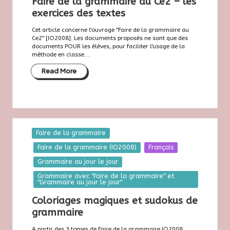
Faire de la grammaire au Ce2 – les
s
exercices des textes
e
Cet article concerne l'ouvrage "Faire de la grammaire au
7
Ce2" [IO2008]. Les documents proposés ne sont que des
documents POUR les élèves, pour faciliter l'usage de la
2
méthode en classe....
Read More
Posted
Faire de la grammaire
in
Faire de la grammaire (IO2008)
Français
Grammaire au jour le jour
Grammaire avec "Faire de la grammaire" et
"Grammaire au jour le jour"
Coloriages magiques et sudokus de
grammaire
A partir des 3 tomes de Faire de la grammaire IO2008,