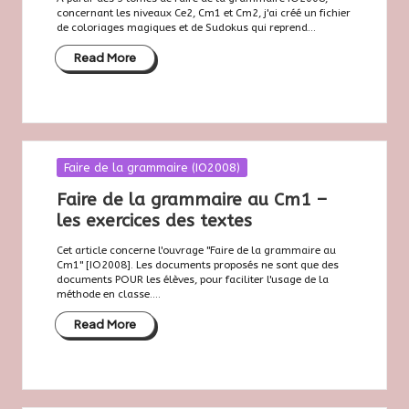
concernant les niveaux Ce2, Cm1 et Cm2, j'ai créé un fichier
de coloriages magiques et de Sudokus qui reprend...
Read More
Posted
Faire de la grammaire (IO2008)
in
Faire de la grammaire au Cm1 –
les exercices des textes
Cet article concerne l'ouvrage "Faire de la grammaire au
Cm1" [IO2008]. Les documents proposés ne sont que des
documents POUR les élèves, pour faciliter l'usage de la
méthode en classe....
Read More