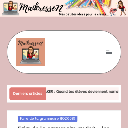
Skip
to
content
M
Mes
petites
ai
idées
pour
la
k
PHONE STORY MAKER : Quand les élèves deviennent narrateurs de leur
classe
Derniers articles
bre 2025
r
e
Posted
s
Faire de la grammaire (IO2008)
in