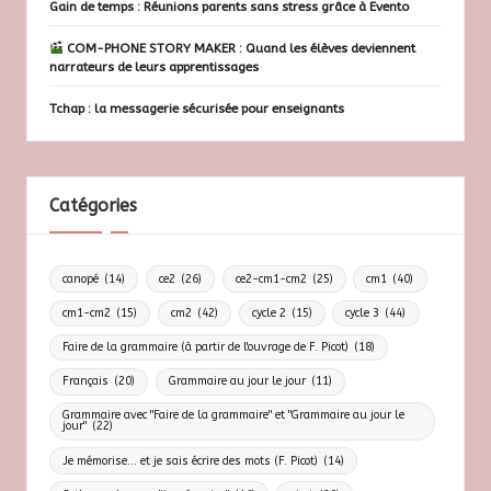
Gain de temps : Réunions parents sans stress grâce à Evento
COM-PHONE STORY MAKER : Quand les élèves deviennent
narrateurs de leurs apprentissages
Tchap : la messagerie sécurisée pour enseignants
Catégories
canopé
(14)
ce2
(26)
ce2-cm1-cm2
(25)
cm1
(40)
cm1-cm2
(15)
cm2
(42)
cycle 2
(15)
cycle 3
(44)
Faire de la grammaire (à partir de l'ouvrage de F. Picot)
(18)
Français
(20)
Grammaire au jour le jour
(11)
Grammaire avec "Faire de la grammaire" et "Grammaire au jour le
jour"
(22)
Je mémorise... et je sais écrire des mots (F. Picot)
(14)