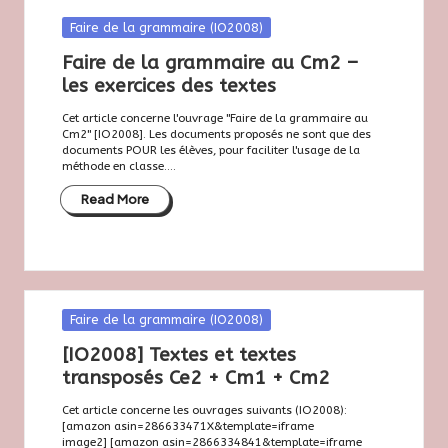
Posted
Faire de la grammaire (IO2008)
in
Faire de la grammaire au Cm2 –
les exercices des textes
Cet article concerne l'ouvrage "Faire de la grammaire au
Cm2" [IO2008]. Les documents proposés ne sont que des
documents POUR les élèves, pour faciliter l'usage de la
méthode en classe....
Read More
Posted
Faire de la grammaire (IO2008)
in
[IO2008] Textes et textes
transposés Ce2 + Cm1 + Cm2
Cet article concerne les ouvrages suivants (IO2008):
[amazon asin=286633471X&template=iframe
image2] [amazon asin=2866334841&template=iframe