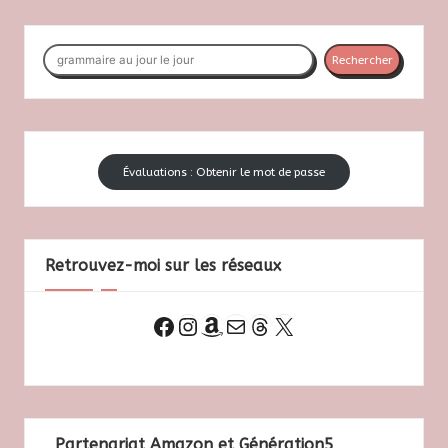
Pagination
PAGE
des
Rechercher
publications
Rechercher
Évaluations : Obtenir le mot de passe
Retrouvez-moi sur les réseaux
Instagram
Amazon
E-mail
Threads
X
Facebook
Partenariat Amazon et Génération5