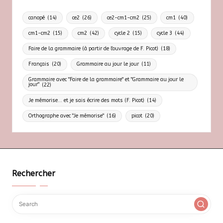
canopé
(14)
ce2
(26)
ce2-cm1-cm2
(25)
cm1
(40)
cm1-cm2
(15)
cm2
(42)
cycle 2
(15)
cycle 3
(44)
Faire de la grammaire (à partir de l'ouvrage de F. Picot)
(18)
Français
(20)
Grammaire au jour le jour
(11)
Grammaire avec "Faire de la grammaire" et "Grammaire au jour le
jour"
(22)
Je mémorise... et je sais écrire des mots (F. Picot)
(14)
Orthographe avec "Je mémorise"
(16)
picot
(20)
Rechercher