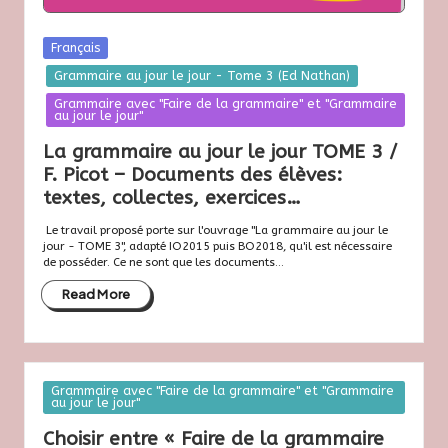
s
e
Posted
Français
in
7
Grammaire au jour le jour - Tome 3 (Ed Nathan)
Grammaire avec "Faire de la grammaire" et "Grammaire
2
au jour le jour"
La grammaire au jour le jour TOME 3 /
F. Picot – Documents des élèves:
textes, collectes, exercices…
Le travail proposé porte sur l'ouvrage "La grammaire au jour le
jour - TOME 3", adapté IO2015 puis BO2018, qu'il est nécessaire
de posséder. Ce ne sont que les documents...
Read More
Posted
Grammaire avec "Faire de la grammaire" et "Grammaire
au jour le jour"
in
Choisir entre « Faire de la grammaire