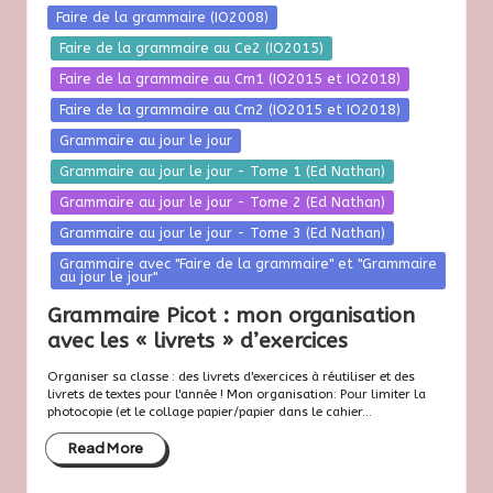
Posted
Faire de la grammaire (IO2008)
in
Faire de la grammaire au Ce2 (IO2015)
Faire de la grammaire au Cm1 (IO2015 et IO2018)
Faire de la grammaire au Cm2 (IO2015 et IO2018)
Grammaire au jour le jour
Grammaire au jour le jour - Tome 1 (Ed Nathan)
Grammaire au jour le jour - Tome 2 (Ed Nathan)
Grammaire au jour le jour - Tome 3 (Ed Nathan)
Grammaire avec "Faire de la grammaire" et "Grammaire
au jour le jour"
Grammaire Picot : mon organisation
avec les « livrets » d’exercices
Organiser sa classe : des livrets d'exercices à réutiliser et des
livrets de textes pour l'année ! Mon organisation: Pour limiter la
photocopie (et le collage papier/papier dans le cahier...
Read More